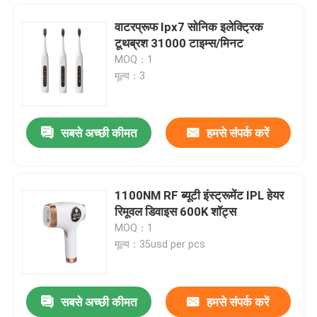
वाटरप्रूफ Ipx7 सोनिक इलेक्ट्रिक
टूथब्रश 31000 टाइम्स/मिनट
MOQ：1
मूल्य：3
सबसे अच्छी कीमत
हमसे संपर्क करें
1100NM RF ब्यूटी इंस्ट्रूमेंट IPL हेयर
रिमूवल डिवाइस 600K शॉट्स
घर
MOQ：1
मूल्य：35usd per pcs
उत्पादों
सबसे अच्छी कीमत
हमसे संपर्क करें
पोर्टेबल मॉइस्चराइजिंग नैनो साधारण ऑक्सीजन इंजेक्शन उपकरण 8W
हमारे बारे में