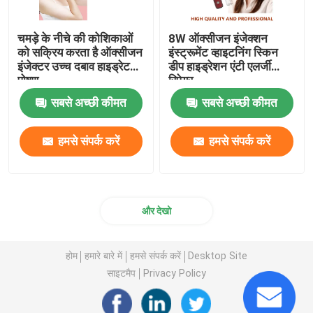
चमड़े के नीचे की कोशिकाओं
8W ऑक्सीजन इंजेक्शन
को सक्रिय करता है ऑक्सीजन
इंस्ट्रूमेंट व्हाइटनिंग स्किन
इंजेक्टर उच्च दबाव हाइड्रेट
डीप हाइड्रेशन एंटी एलर्जी
पोषण
रिपेयर
सबसे अच्छी कीमत
सबसे अच्छी कीमत
हमसे संपर्क करें
हमसे संपर्क करें
और देखो
होम
हमारे बारे में
हमसे संपर्क करें
Desktop Site
साइटमैप
Privacy Policy