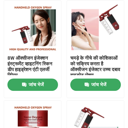
8W ऑक्सीजन इंजेक्शन
चमड़े के नीचे की कोशिकाओं
इंस्ट्रूमेंट व्हाइटनिंग स्किन
को सक्रिय करता है
डीप हाइड्रेशन एंटी एलर्जी
ऑक्सीजन इंजेक्टर उच्च दबाव
रिपेयर
हाइड्रेट पोषण
जांच भेजें
जांच भेजें
होम
हमारे बारे में
संपर्क