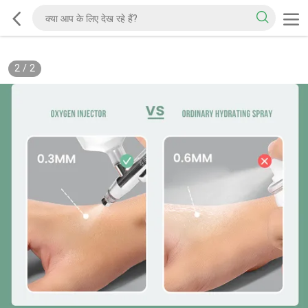
2
/
2