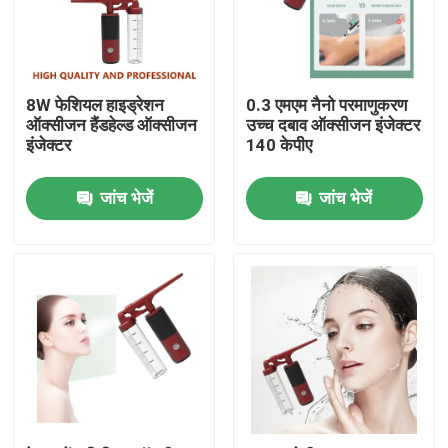
उत्पाद
8W फेशियल हाइड्रेशन
0.3 एमएम नैनो परमाणुकरण
होम बॉडी मसाजर
ऑक्सीजन हैंडहेल्ड ऑक्सीजन
उच्च दबाव ऑक्सीजन इंजेक्टर
इंजेक्टर
140 केपीए
बैक मसाजर पैड
जांच भेजें
जांच भेजें
चेहरा सौंदर्य उपकरण
डीप क्लींजिंग फेशियल मशीन
हाथ में ऑक्सीजन इंजेक्टर
अल्ट्रासोनिक टूथ क्लीनर