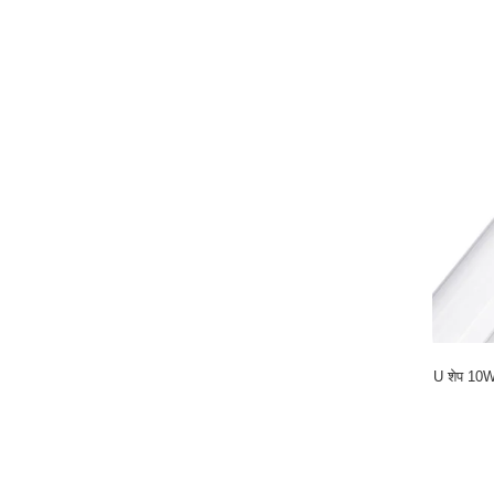
U शेप 10W