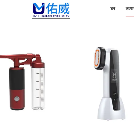
घर
उत्पा