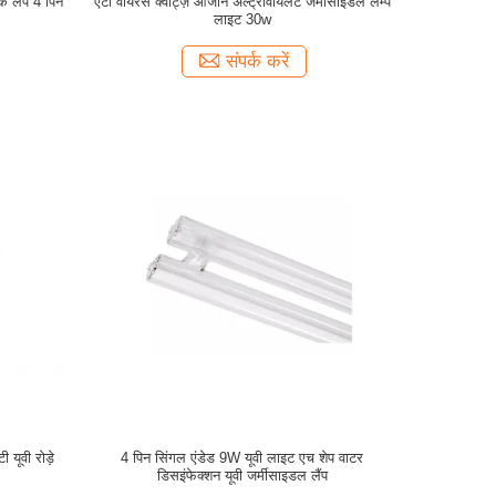
क लैंप 4 पिन
एंटी वायरस क्वार्ट्ज़ ओजोन अल्ट्रावायलेट जर्मीसाइडल लैम्प
लाइट 30w
संपर्क करें
 यूवी रोड़े
4 पिन सिंगल एंडेड 9W यूवी लाइट एच शेप वाटर
डिसइंफेक्शन यूवी जर्मीसाइडल लैंप