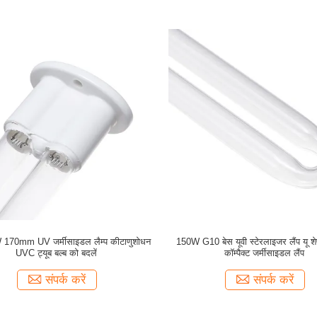
 170mm UV जर्मीसाइडल लैम्प कीटाणुशोधन
150W G10 बेस यूवी स्टेरलाइजर लैंप यू शे
UVC ट्यूब बल्ब को बदलें
कॉम्पैक्ट जर्मीसाइडल लैंप
संपर्क करें
संपर्क करें