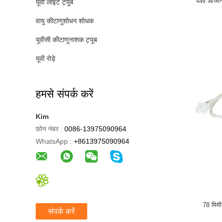
4W ओजोन मु
यूवी लाइट ट्यूब
वायु कीटाणुशोधन शोधक
यूवीसी कीटाणुनाशक ट्यूब
यूवी रोड़े
हमसे संपर्क करें
Kim
फ़ोन नंबर :
0086-13975090964
WhatsApp :
+8613975090964
78 मिमी
संपर्क करें