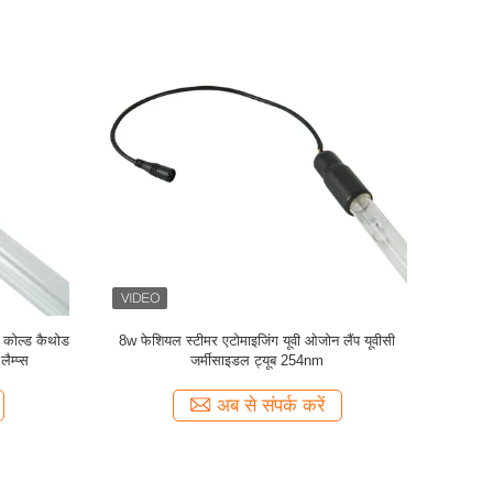
ाइट 533mm
DC220V कोल्ड कैथोड लाइट UVC जर्मीसाइडल ट्यूब 26
150W U शेप ह
क्यूबिक मीटर
अब से संपर्क करें