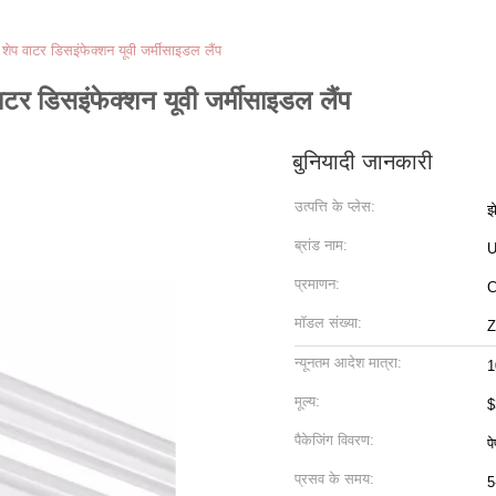
ेप वाटर डिसइंफेक्शन यूवी जर्मीसाइडल लैंप
टर डिसइंफेक्शन यूवी जर्मीसाइडल लैंप
बुनियादी जानकारी
उत्पत्ति के प्लेस:
झ
ब्रांड नाम:
U
प्रमाणन:
मॉडल संख्या:
Z
न्यूनतम आदेश मात्रा:
1
मूल्य:
$
पैकेजिंग विवरण:
प
प्रसव के समय:
5