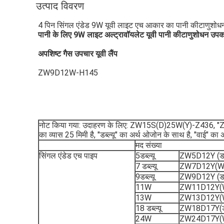
उत्पाद विवरण
4 पिन सिंगल एंडेड 9W यूवी लाइट एच आकार का पानी कीटाणुशोधन
पानी के लिए 9W लाइट अल्ट्रावॉयलेट यूवी पानी कीटाणुशोधन उपकर
अपशिष्ट गैस उपचार यूवी लैंप
ZW9D12W-H145
नोट किया गया: उदाहरण के लिए: ZW15S(D)25W(Y)-Z436, "ZW" का अ
का व्यास 25 मिमी है, "डब्ल्यू" का अर्थ ओजोन के साथ है, "वाई" का 
मद संख्या
सिंगल एंडेड एच पाइप
5डब्ल्यू
ZW5D12Y (डब्
7 डब्ल्यू
ZW7D12Y(W
9डब्ल्यू
ZW9D12Y (डब्
11W
ZW11D12Y(
13W
ZW13D12Y(
18 डब्ल्यू
ZW18D17Y(डब
24W
ZW24D17Y(