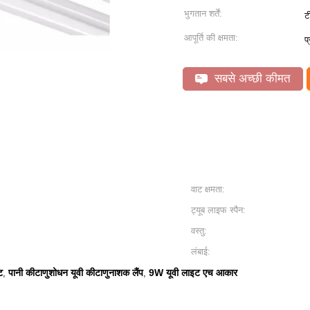
भुगतान शर्तें:
ट
आपूर्ति की क्षमता:
प
सबसे अच्छी कीमत
वाट क्षमता:
ट्यूब लाइफ स्पैन:
वस्तु:
लंबाई:
ट
पानी कीटाणुशोधन यूवी कीटाणुनाशक लैंप
9W यूवी लाइट एच आकार
,
,