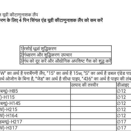
 यूवी कीटाणुनाशक लैंप
ण के लिए 4 पिन सिंगल एंड यूवी कीटाणुनाशक लैंप को कम करें
1
रसोई धूआं शुद्धिकरण
2
गंधहरण और शुद्धिकरण उपचार
3
गंध को दूर करें और औद्योगिक अपशिष्ट गैस को शुद्ध करें
र्थ है पराबैंगनी लैंप, "15" का अर्थ है 15w, "S" का अर्थ है डबल एंडेड पाइप
अर्थ ओजोन के बिना है, "जेड" का अर्थ है सीधा पाइप, "436" का अर्थ है पाइप की लं
उत्पाद की तस्वीर
डीआइए
ल्यू)-H85
∅12
)-H115
∅12
ल्यू)-H145
∅12
W)-H215
∅12
W)-H164
∅12
्ल्यू)-H217
∅17
W)-H317
∅17