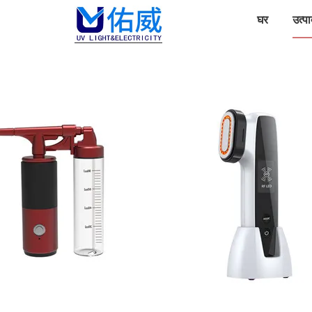
घर
उत्पा