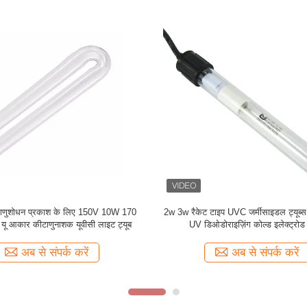
UVC ओजोन लैम्प 15mm व्यास UVC
एच शेप 40W UVC जर्मीसाइडल ट्यूब ल
जर्मीसाइडल ट्यूब 589mm
लंबाई G23
अब से संपर्क करें
अब से संपर्क करें