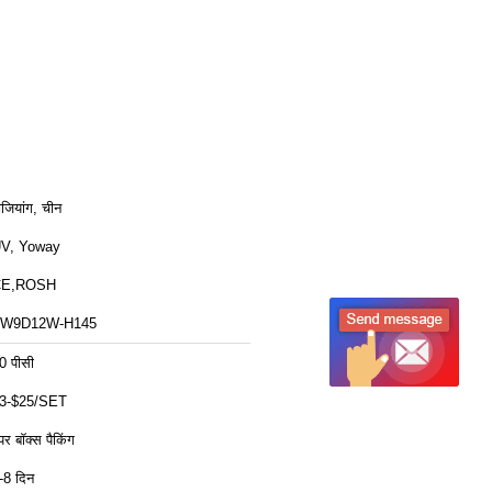
ेजियांग, चीन
V, Yoway
CE,ROSH
W9D12W-H145
0 पीसी
3-$25/SET
ेपर बॉक्स पैकिंग
-8 दिन