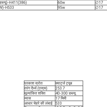
्ल्यू)-H411(386)
60w
∅17
W)-H533
95w
∅17
प्रकाश स्रोत
क्वार्ट्ज ट्यूब
तरंग दैर्ध्य (एनएम)
253.7
मूल्यांकित शक्ति
40-300 डब्ल्यू
व्यास
17 मिमी
आधार चेहरे की लंबाई
533