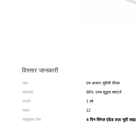
विस्तार जानकारी
नाम:
एच आकार यूवीसी दीपक
सामग्री:
99% उच्च शुद्धता क्वार्ट्ज
गारंटी:
1 वर्ष
व्यास:
12
प्रमुखता देना:
4 पिन सिंगल एंडेड 9W यूवी लाइ