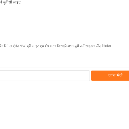
्ट्ज यूवीसी लाइट
जांच भेजें