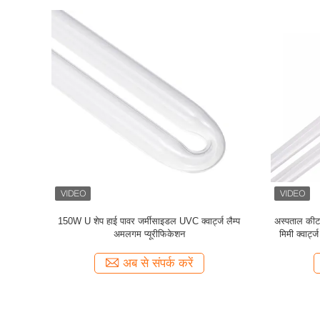
लैंप यूवीसी
254nm UVC जर्मीसाइडल ट्यूब कोल्ड कैथोड UV लैम्प
T5 20W 
1.2W टूथब्रश नसबंदी प्रयुक्त
अब से संपर्क करें