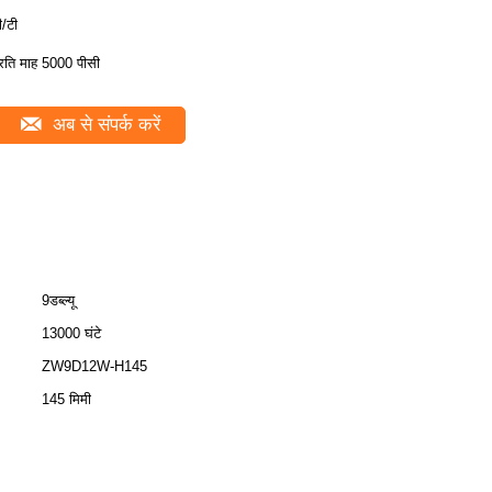
ी/टी
्रति माह 5000 पीसी
अब से संपर्क करें
9डब्ल्यू
13000 घंटे
ZW9D12W-H145
145 मिमी