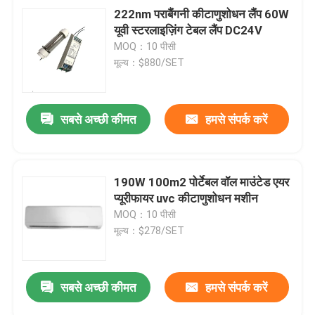
222nm पराबैंगनी कीटाणुशोधन लैंप 60W
यूवी स्टरलाइज़िंग टेबल लैंप DC24V
MOQ：10 पीसी
मूल्य：$880/SET
सबसे अच्छी कीमत
हमसे संपर्क करें
190W 100m2 पोर्टेबल वॉल माउंटेड एयर
प्यूरीफायर uvc कीटाणुशोधन मशीन
MOQ：10 पीसी
मूल्य：$278/SET
सबसे अच्छी कीमत
हमसे संपर्क करें