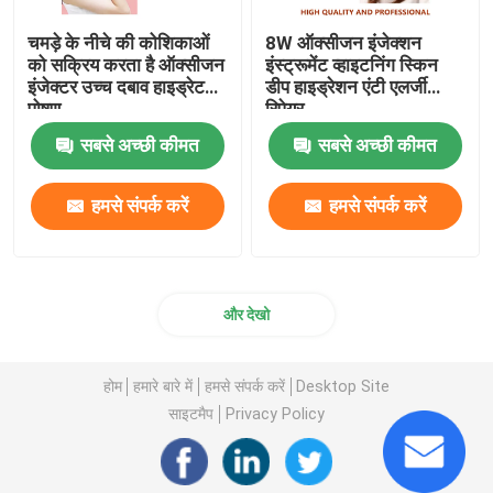
चमड़े के नीचे की कोशिकाओं
8W ऑक्सीजन इंजेक्शन
को सक्रिय करता है ऑक्सीजन
इंस्ट्रूमेंट व्हाइटनिंग स्किन
इंजेक्टर उच्च दबाव हाइड्रेट
डीप हाइड्रेशन एंटी एलर्जी
पोषण
रिपेयर
सबसे अच्छी कीमत
सबसे अच्छी कीमत
हमसे संपर्क करें
हमसे संपर्क करें
और देखो
होम
हमारे बारे में
हमसे संपर्क करें
Desktop Site
साइटमैप
Privacy Policy