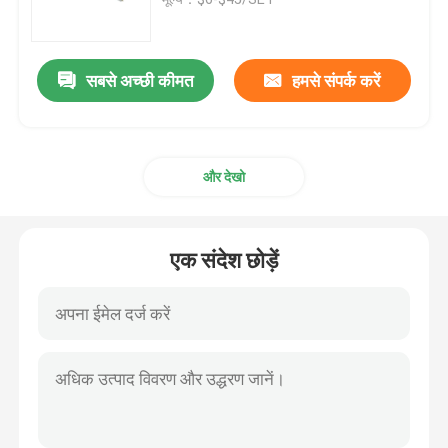
चेहरा सौंदर्य उपकरण
सबसे अच्छी कीमत
हमसे संपर्क करें
डीप क्लींजिंग फेशियल मशीन
और देखो
हाथ में ऑक्सीजन इंजेक्टर
अल्ट्रासोनिक टूथ क्लीनर
एक संदेश छोड़ें
आरएफ सौंदर्य उपकरण
यूवी लाइट ट्यूब
वायु कीटाणुशोधन शोधक