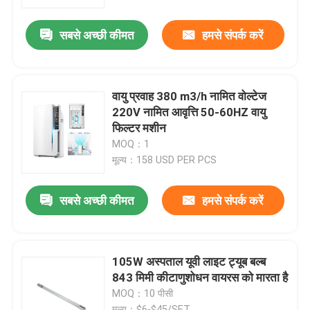
सबसे अच्छी कीमत
हमसे संपर्क करें
कारखाना भ्रमण
गुणवत्ता नियंत्रण
वायु प्रवाह 380 m3/h नामित वोल्टेज
220V नामित आवृत्ति 50-60HZ वायु
संपर्क करें
फिल्टर मशीन
MOQ：1
मूल्य：158 USD PER PCS
समाचार
सबसे अच्छी कीमत
हमसे संपर्क करें
एक उद्धरण का अनुरोध करें
होम बॉडी मसाजर
105W अस्पताल यूवी लाइट ट्यूब बल्ब
843 मिमी कीटाणुशोधन वायरस को मारता है
MOQ：10 पीसी
बैक मसाजर पैड
मूल्य：$6-$45/SET