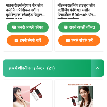
माइक्रोडर्माब्रेशन पोर डीप
मॉइस्चराइजिंग हाइड्रा डीप
क्लींजिंग फेशियल मशीन
क्लींजिंग फेशियल मशीन
इलेक्ट्रिक ब्लैकहेड रिमूवर
रिचार्जेबल 500mAh पोर
वैक्यूम 200g
क्लीनर स्क्रेपर
सबसे अच्छी कीमत
सबसे अच्छी कीमत
हमसे संपर्क करें
हमसे संपर्क करें
हाथ में ऑक्सीजन इंजेक्टर
(21)