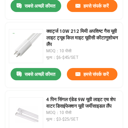
सबसे अच्छी कीमत
हमसे संपर्क करें
क्वार्ट्ज 10W 212 मिमी अपशिष्ट गैस यूवी
लाइट ट्यूब किल माइट यूवीसी कीटाणुशोधन
लैंप
MOQ：10 पीसी
मूल्य：$6-$45/SET
सबसे अच्छी कीमत
हमसे संपर्क करें
घर
4 पिन सिंगल एंडेड 9W यूवी लाइट एच शेप
वाटर डिसइंफेक्शन यूवी जर्मीसाइडल लैंप
उत्पादों
MOQ：10 पीसी
मूल्य：$3-$25/SET
हमारे बारे में