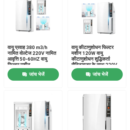
वायु प्रवाह 380 m3/h
वायु कीटाणुशोधन फिल्टर
नामित वोल्टेज 220V नामित
मशीन 120W वायु
आवृत्ति 50-60HZ वायु
कीटाणुशोधन शुद्धिकर्ता
फिल्टर मशीन
सैनिटाइजर के साथ 220V
50Hz
जांच भेजें
जांच भेजें
होम
हमारे बारे में
संपर्क