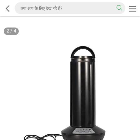
2
/
4