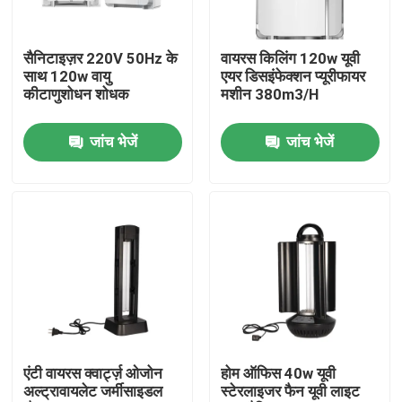
उत्पाद
सैनिटाइज़र 220V 50Hz के
वायरस किलिंग 120w यूवी
साथ 120w वायु
एयर डिसइंफेक्शन प्यूरीफायर
कीटाणुशोधन शोधक
मशीन 380m3/H
होम बॉडी मसाजर
जांच भेजें
जांच भेजें
बैक मसाजर पैड
चेहरा सौंदर्य उपकरण
डीप क्लींजिंग फेशियल मशीन
हाथ में ऑक्सीजन इंजेक्टर
एंटी वायरस क्वार्ट्ज़ ओजोन
होम ऑफिस 40w यूवी
अल्ट्रावायलेट जर्मीसाइडल
स्टेरलाइजर फैन यूवी लाइट
अल्ट्रासोनिक टूथ क्लीनर